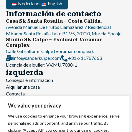
Nederlands
English
Información de contacto
Casa Sk Santa Rosalia – Costa Cálida.
Avenida Manuel De Frutos Llamazarez 7 Residencial
Mirador Santa Rosalia Lake B1 V5, 30710, Murcia, Spanje
Studio SK Calpe – Exclusief Voramar
Complex
Calle Gibraltar 6, Calpe (Voramar complex).
info@sanderkuiper.com
+31 6 11767663
Licencia de alquiler: VV.MU.7088-1
izquierda
Consejos e información
Alquilar una casa
Contacta
Sitio web creado por
Holiday rental website
We value your privacy
We use cookies to enhance your browsing experience, serve
© skcostablanca 2026 Todos los derechos reservados.
personalised ads or content, and analyse our traffic. By
Condiciones Generales
|
Declaración de Privacidad
clicking "Accept All", you consent to our use of cookies.