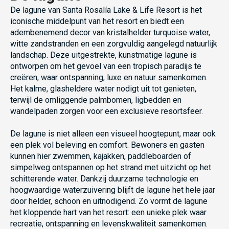
De lagune van Santa Rosalía Lake & Life Resort is het
iconische middelpunt van het resort en biedt een
adembenemend decor van kristalhelder turquoise water,
witte zandstranden en een zorgvuldig aangelegd natuurlijk
landschap. Deze uitgestrekte, kunstmatige lagune is
ontworpen om het gevoel van een tropisch paradijs te
creëren, waar ontspanning, luxe en natuur samenkomen.
Het kalme, glasheldere water nodigt uit tot genieten,
terwijl de omliggende palmbomen, ligbedden en
wandelpaden zorgen voor een exclusieve resortsfeer.
De lagune is niet alleen een visueel hoogtepunt, maar ook
een plek vol beleving en comfort. Bewoners en gasten
kunnen hier zwemmen, kajakken, paddleboarden of
simpelweg ontspannen op het strand met uitzicht op het
schitterende water. Dankzij duurzame technologie en
hoogwaardige waterzuivering blijft de lagune het hele jaar
door helder, schoon en uitnodigend. Zo vormt de lagune
het kloppende hart van het resort: een unieke plek waar
recreatie, ontspanning en levenskwaliteit samenkomen.